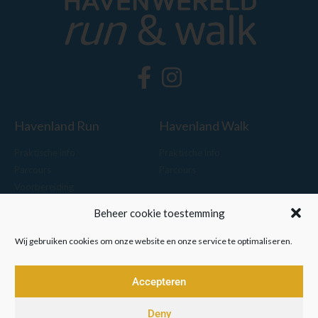
Havenland Run
Havenland Walk
Praktische info
Praktische info
Parcours
Parcours
Voorbereiding
Uitslagen
Beheer cookie toestemming
Media
Policy
Wij gebruiken cookies om onze website en onze service te optimaliseren.
Nieuws
Algemene voorwaarden
Foto's
Privacybeleid
Accepteren
Video's
Cookiebeleid
Deny