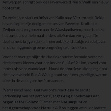
Antwerpen, schrijft ook de Havenwereld Run & Walk een nieuw
hoofdstuk.
Zo verhuizen start en finish van Kallo naar Verrebroek. Beide
havendorpen zijn deelgemeentes van Beveren-Kruibeke-
Zwijndrecht en grenzen aan de Waaslandhaven, maar toch zal
het parcours er helemaal anders uitzien dan vorig jaar. De
deelnemers krijgen de kans een onbekend stukje van de haven
en de omliggende groene omgeving te ontdekken.
Voor het overige blijft de klassieke succesformule overeind:
deelnemers kiezen voor een lus van 8, 14 of 21 km, zowel voor
lopers als voor wandelaars. Naast de sportieve uitdaging staat
de Havenwereld Run & Walk garant voor een gezellige, warme
sfeer in de vaak gure herfstmaanden.
“Verrassend mooi. Dat was onze reactie na de eerste
verkenning van het parcours”, zegt
Greg Broekmans van
organisator Golazo
. “Samen met
Natuurpunt
en
het
Agentschap voor Natuur & Bos
leggen we nu de laatste