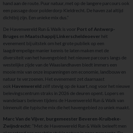
hand aan de route. Puur natuur, met op de langere parcours ook
een passage door polderdorp Kieldrecht. De haven zal altijd
dichtbij zijn. Een unieke mix dus.”
De Havenwereld Run & Walk is voor
Port of Antwerp-
Bruges
en
Maatschappij Linkerscheldeoever
hét
evenement bij uitstek om het grote publiek op een
laagdrempelige manier kennis te laten maken met de
diversiteit van het havengebied: het nieuwe parcours langs de
westelijke zijde van de Waaslandhaven biedt immers een
mooie mix van onze inspanningen om economie, landbouw en
natuur te verzoenen. Het evenement zet daarnaast
ook
Havenwereld
zélf stevig op de kaart, nog voor het nieuwe
belevingscentrum straks in 2026 de deuren opent. Lopers en
wandelaars beleven tijdens de Havenwereld Run & Walk van
binnenuit die typische mix die het havengebied zo uniek maakt.
Marc Van de Vijver, burgemeester Beveren-Kruibeke-
Zwijndrecht
: “Met de Havenwereld Run & Walk beleeft men
al sportend een prachtig stukje natuur in onze gemeente. De