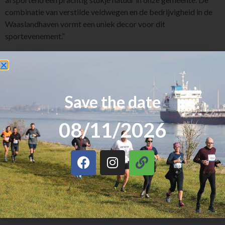
combinatie van verstilde veldwegen en de bedrijvigheid in de
Waaslandhaven vormt een uniek decor voor dit
sportevenement.”
Schepen van Sport Lien Van Dooren
: “Dit uniek evenement
charmeert sporters van ver buiten onze gemeentegrenzen. In
2025 kwamen 3200 lopers en wandelaars aan hun trekken, een
recordaantal. Benieuwd of we dit jaar nóg beter doen, onder
Save the date
een nieuwe naam en met vernieuwde vertrekplaatsen.”
08/11/2026
Deel dit bericht